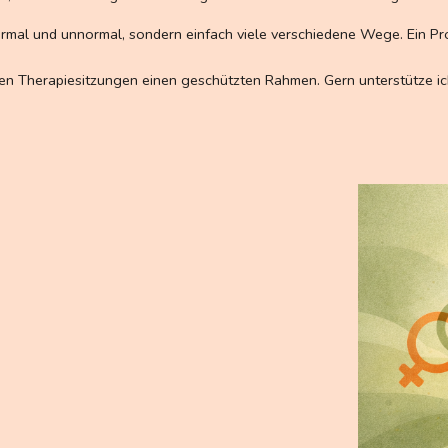
normal und unnormal, sondern einfach viele verschiedene Wege. Ein Pr
 den Therapiesitzungen einen geschützten Rahmen. Gern unterstütze i