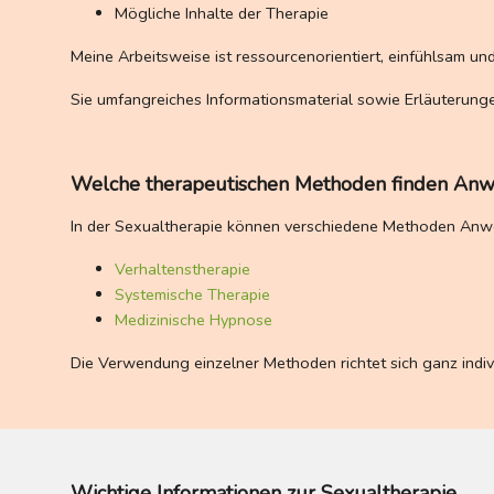
Mögliche Inhalte der Therapie
Meine Arbeitsweise ist ressourcenorientiert, einfühlsam und 
Sie umfangreiches Informationsmaterial sowie Erläuterung
Welche therapeutischen Methoden finden An
In der Sexualtherapie können verschiedene Methoden Anwen
Verhaltenstherapie
Systemische Therapie
Medizinische Hypnose
Die Verwendung einzelner Methoden richtet sich ganz indivi
Wichtige Informationen zur Sexualtherapie