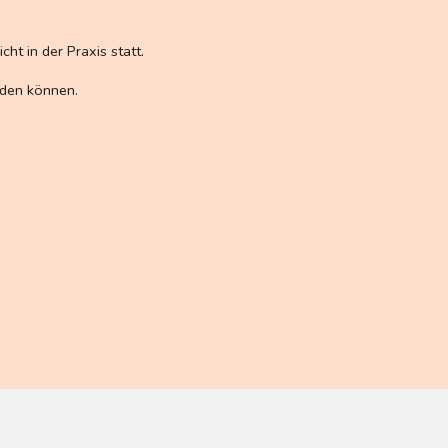
ht in der Praxis statt.
nden können.