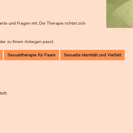
te und Fragen mit. Die Therapie richtet sich
 der zu Ihrem Anliegen passt.
Sexualtherapie für Paare
Sexuelle Identität und Vielfalt
att.