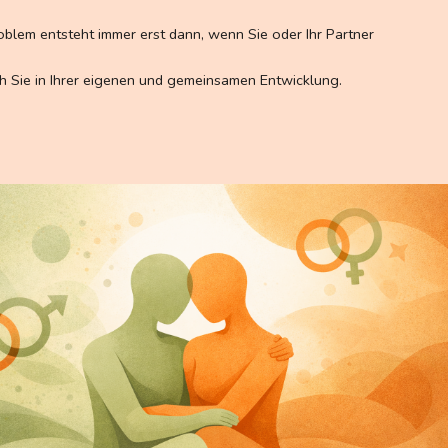
oblem entsteht immer erst dann, wenn Sie oder Ihr Partner
ch Sie in Ihrer eigenen und gemeinsamen Entwicklung.