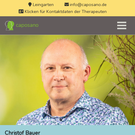
Leingarten
info@caposano.de
Klicken für Kontaktdaten der Therapeuten
caposano
Christof Bauer